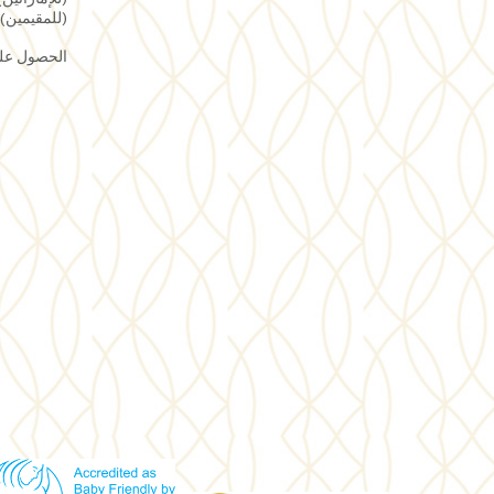
(للمقيمين) ecruitment@skmca.ae
الحصول على