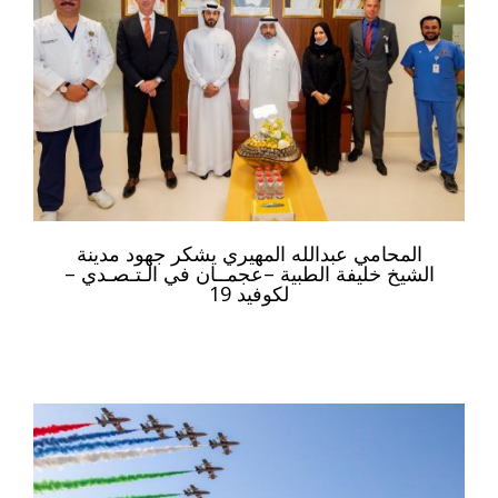
المحامي عبدالله المهيري يشكر جهود مدينة
الشيخ خليفة الطبية –عجمــان في الـتـصـدي –
لكوفيد 19