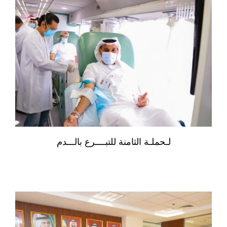
لـحملـة الثامنة للتبــــرع بالـــدم