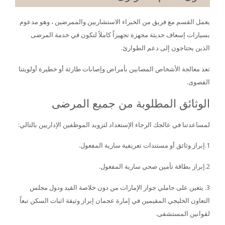
يعمل القسم مع فريق من الخبراء الاستشاريين والممرضين ، وهو مدعوم
بسيارات إسعاف حديثة مجهزة تجهيزاً كاملاً لتكون في خدمة المرضى
الذين يحتاجون إلى دعم الطوارئ.
تعد معالجة
الأشخاص المصابين بأمراض وإصابات طارئة أو
خطيرة
أولويتنا
القصوى.
الوثائق المطلوبة من جميع المرضى
لمساعدتنا في عالجك الرجاء الإستعداد لتزويد الموظفين الإداريين بالتالي:
1.إبراز وثائق أو مستندات تعريفية سارية المفعول.
2.إبراز بطاقة تأمين صحي سارية المفعول.
3. يتعين على حاملي جواز الإمارات من دون خلاصة القيد ودول مجلس
التعاون الخليجي المقيمين في إمارة عجمان إبراز وثيقة اثبات السكن تبعاً
لقوانين المستشفى.