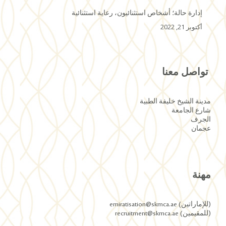
إدارة حالة؛ أشخاص استثنائيون، رعاية استثنائية
أكتوبر 21, 2022
تواصل معنا
مدينة الشيخ خليفة الطبية
شارع الجامعة
الجرف
عجمان
مهنة
(للإماراتين) emiratisation@skmca.ae
(للمقيمين) recruitment@skmca.ae