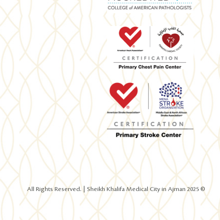
© 2025 All Rights Reserved. | Sheikh Khalifa Medical City in Ajman