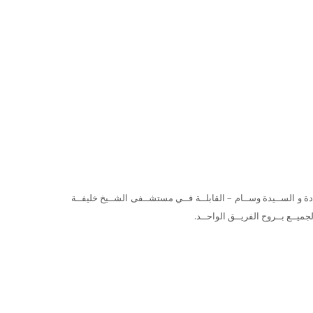
دة و الســيدة وســام – القابلــة فــي مستشــفى الشــيخ خليفــة
جميــع بــروح الفريــق الواحــد.