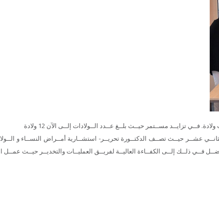
فــي تزايــد مســتمر حيــث بلــغ عــدد الــولادات إلــى الآن 12 ولادة
نــي عشــر حيــث تصــف الدكتــورة تحريــر- استشــارية أمــراض النســاء و الــولا
ــل فــي ذلــك إلــى الكفــاءة العاليــة لفريــق العمليــات والتخديــر حيــث عمــل ال