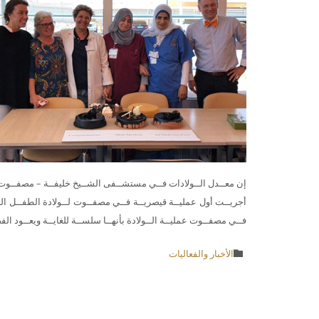
إن معــدل الــولادات فــي مستشــفى الشــيخ خليفــة – مصفــوت ولادة. 
أجريــت أول عمليــة قيصريــة فــي مصفــوت لــولادة الطفــل الثا
فــي مصفــوت عمليــة الــولادة بأنهــا سلســة للغايــة ويعــود الفض
Category
الأخبار والفعاليات
