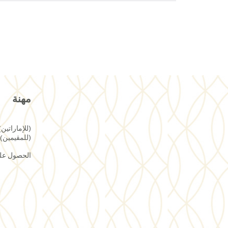
مهنة
(للإماراتين) ratisation@skmca.ae
(للمقيمين) ecruitment@skmca.ae
الحصول على